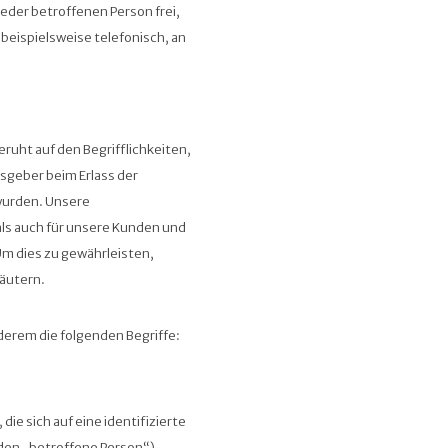
eder betroffenen Person frei,
eispielsweise telefonisch, an
ruht auf den Begrifflichkeiten,
sgeber beim Erlass der
urden. Unsere
 als auch für unsere Kunden und
Um dies zu gewährleisten,
läutern.
derem die folgenden Begriffe:
ie sich auf eine identifizierte
nden „betroffene Person“)