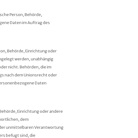
tische Person, Behörde,
ogene Daten im Auftrag des
rson, Behörde, Einrichtung oder
engelegt werden, unabhängig
oder nicht. Behörden, die im
s nach dem Unionsrecht oder
 personenbezogene Daten
, Behörde, Einrichtung oder andere
wortlichen, dem
 der unmittelbaren Verantwortung
rs befugt sind, die