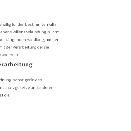
iwillig für den bestimmten Fall in
gebene Willensbekundung in Form
 bestätigenden Handlung, mit der
mit der Verarbeitung der sie
anden ist.
Verarbeitung
dnung, sonstiger in den
tenschutzgesetze und anderer
t die: