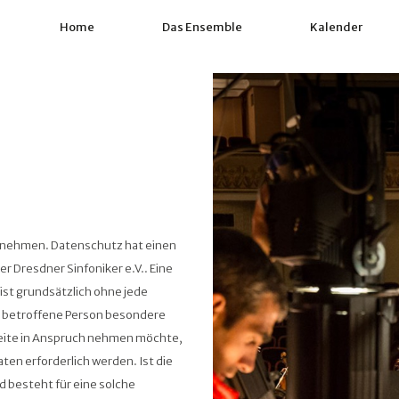
Home
Das Ensemble
Kalender
ernehmen. Datenschutz hat einen
r Dresdner Sinfoniker e.V.. Eine
ist grundsätzlich ohne jede
 betroffene Person besondere
eite in Anspruch nehmen möchte,
en erforderlich werden. Ist die
 besteht für eine solche