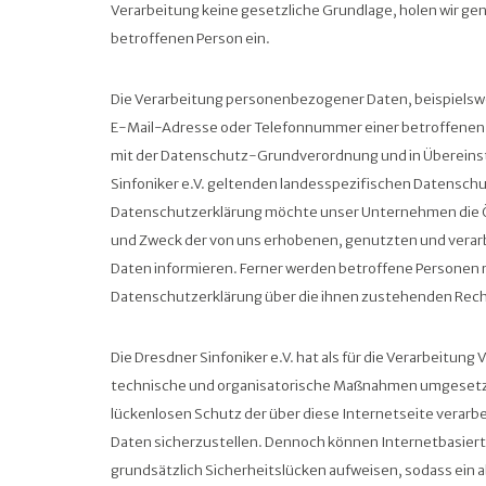
Verarbeitung keine gesetzliche Grundlage, holen wir gene
betroffenen Person ein.
Die Verarbeitung personenbezogener Daten, beispielswe
E-Mail-Adresse oder Telefonnummer einer betroffenen P
mit der Datenschutz-Grundverordnung und in Übereinst
Sinfoniker e.V. geltenden landesspezifischen Datensch
Datenschutzerklärung möchte unser Unternehmen die Öf
und Zweck der von uns erhobenen, genutzten und ver
Daten informieren. Ferner werden betroffene Personen m
Datenschutzerklärung über die ihnen zustehenden Rech
Die Dresdner Sinfoniker e.V. hat als für die Verarbeitung
technische und organisatorische Maßnahmen umgesetz
lückenlosen Schutz der über diese Internetseite vera
Daten sicherzustellen. Dennoch können Internetbasie
grundsätzlich Sicherheitslücken aufweisen, sodass ein a