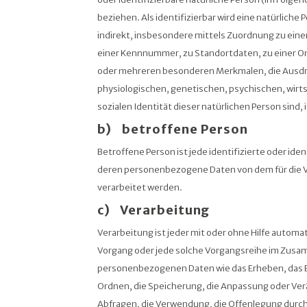
beziehen. Als identifizierbar wird eine natürliche
indirekt, insbesondere mittels Zuordnung zu ein
einer Kennnummer, zu Standortdaten, zu einer O
oder mehreren besonderen Merkmalen, die Ausdr
physiologischen, genetischen, psychischen, wirts
sozialen Identität dieser natürlichen Person sind, 
b) betroffene Person
Betroffene Person ist jede identifizierte oder iden
deren personenbezogene Daten von dem für die V
verarbeitet werden.
c) Verarbeitung
Verarbeitung ist jeder mit oder ohne Hilfe automa
Vorgang oder jede solche Vorgangsreihe im Zus
personenbezogenen Daten wie das Erheben, das Er
Ordnen, die Speicherung, die Anpassung oder Ver
Abfragen, die Verwendung, die Offenlegung durch