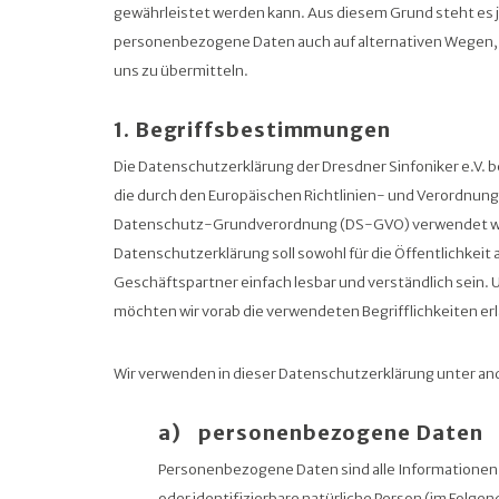
gewährleistet werden kann. Aus diesem Grund steht es j
personenbezogene Daten auch auf alternativen Wegen, b
uns zu übermitteln.
1. Begriffsbestimmungen
Die Datenschutzerklärung der Dresdner Sinfoniker e.V. be
die durch den Europäischen Richtlinien- und Verordnung
Datenschutz-Grundverordnung (DS-GVO) verwendet w
Datenschutzerklärung soll sowohl für die Öffentlichkeit
Geschäftspartner einfach lesbar und verständlich sein. 
möchten wir vorab die verwendeten Begrifflichkeiten er
Wir verwenden in dieser Datenschutzerklärung unter an
a) personenbezogene Daten
Personenbezogene Daten sind alle Informationen, d
oder identifizierbare natürliche Person (im Folge