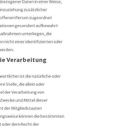
bezogener Daten in einer Weise,
nzuziehung zusätzlicher
roffenen Person zugeordnet
mationen gesondert aufbewahrt
Maßnahmen unterliegen, die
nicht einer identifizierten oder
 werden.
ie Verarbeitung
ortlicher ist die natürliche oder
e Stelle, die allein oder
el der Verarbeitung von
Zwecke und Mittel dieser
ht der Mitgliedstaaten
hungsweise können die bestimmten
t oder dem Recht der