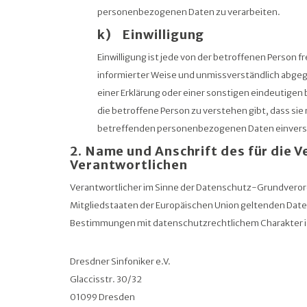
personenbezogenen Daten zu verarbeiten.
k) Einwilligung
Einwilligung ist jede von der betroffenen Person fre
informierter Weise und unmissverständlich abge
einer Erklärung oder einer sonstigen eindeutigen
die betroffene Person zu verstehen gibt, dass sie 
betreffenden personenbezogenen Daten einverst
2. Name und Anschrift des für die 
Verantwortlichen
Verantwortlicher im Sinne der Datenschutz-Grundveror
Mitgliedstaaten der Europäischen Union geltenden Da
Bestimmungen mit datenschutzrechtlichem Charakter is
Dresdner Sinfoniker e.V.
Glaccisstr. 30/32
01099 Dresden