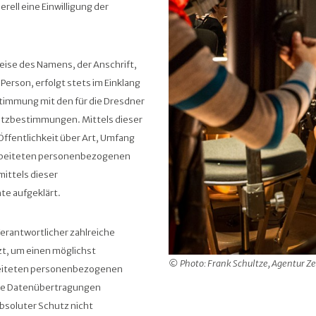
rell eine Einwilligung der
ise des Namens, der Anschrift,
erson, erfolgt stets im Einklang
immung mit den für die Dresdner
utzbestimmungen. Mittels dieser
fentlichkeit über Art, Umfang
arbeiteten personenbezogenen
ittels dieser
te aufgeklärt.
 Verantwortlicher zahlreiche
t, um einen möglichst
© Photo: Frank Schultze, Agentur Z
rbeiteten personenbezogenen
rte Datenübertragungen
bsoluter Schutz nicht