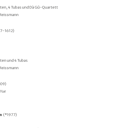
eten, 4 Tubas und Dà Gû-Quartett
 Reissmann
7-1612)
2
peten und 4 Tubas
 Reissmann
009)
 Yue
rn
(*1977)