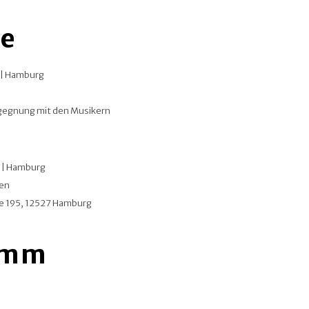
e
r | Hamburg
egnung mit den Musikern
r | Hamburg
ken
se 195, 12527 Hamburg
amm