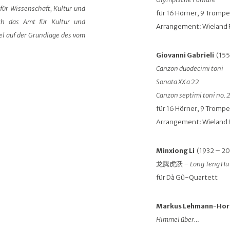
für Wissenschaft, Kultur und
für 16 Hörner, 9 Tromp
ch das Amt für Kultur und
Arrangement: Wieland
el auf der Grundlage des vom
Giovanni Gabrieli
(155
Canzon duodecimi toni
Sonata XX a 22
Canzon septimi toni no. 
für 16 Hörner, 9 Trom
Arrangement: Wieland
Minxiong Li
(1932 – 2
龙腾虎跃
– Long Teng Hu
für Dà Gû-Quartett
Markus Lehmann-Ho
Himmel über…