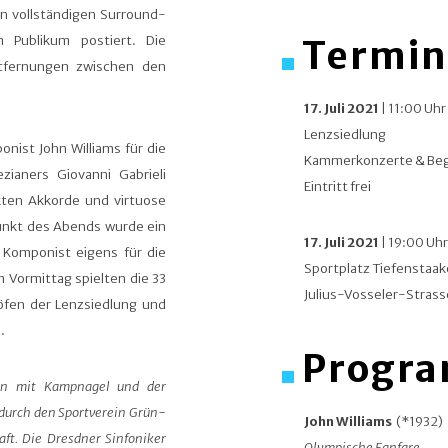
en vollständigen Surround-
 Publikum postiert. Die
Termin
tfernungen zwischen den
17. Juli 2021
| 11:00 Uh
Lenzsiedlung
onist John Williams für die
Kammerkonzerte & Beg
ianers Giovanni Gabrieli
Eintritt frei
kten Akkorde und virtuose
nkt des Abends wurde ein
17. Juli 2021
| 19:00 Uh
Komponist eigens für die
Sportplatz Tiefenstaa
 Vormittag spielten die 33
Julius-Vosseler-Stras
öfen der Lenzsiedlung und
.
Progr
ion mit Kampnagel und der
durch den Sportverein Grün-
John Williams
(*1932)
aft.
Die Dresdner Sinfoniker
Olympische Fanfare