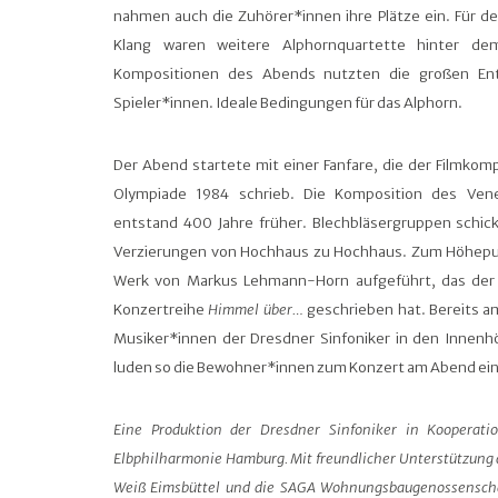
nahmen auch die Zuhörer*innen ihre Plätze ein. Für d
Klang waren weitere Alphornquartette hinter dem
Kompositionen des Abends nutzten die großen En
Spieler*innen. Ideale Bedingungen für das Alphorn.
Der Abend startete mit einer Fanfare, die der Filmkomp
Olympiade 1984 schrieb. Die Komposition des Venez
entstand 400 Jahre früher. Blechbläsergruppen schic
Verzierungen von Hochhaus zu Hochhaus. Zum Höhepu
Werk von Markus Lehmann-Horn aufgeführt, das der 
Konzertreihe
Himmel über…
geschrieben hat. Bereits am
Musiker*innen der Dresdner Sinfoniker in den Innenh
luden so die Bewohner*innen zum Konzert am Abend ein
Eine Produktion der Dresdner Sinfoniker in Kooperat
Elbphilharmonie Hamburg. Mit freundlicher Unterstützung 
Weiß Eimsbüttel und die SAGA Wohnungsbaugenossensch