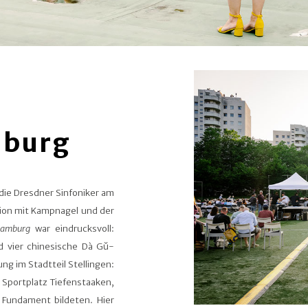
mburg
ie Dresdner Sinfoniker am
tion mit Kampnagel und der
amburg
war eindrucksvoll:
 vier chinesische Dà Gǔ-
g im Stadtteil Stellingen:
Sportplatz Tiefenstaaken,
 Fundament bildeten. Hier