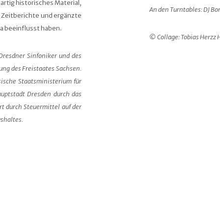
tig historisches Material,
An den Turntables: DJ Bo
d Zeitberichte und ergänzte
a beeinflusst haben.
© Collage: Tobias Herzz 
Dresdner Sinfoniker und des
tung des Freistaates Sachsen.
ische Staatsministerium für
auptstadt Dresden durch das
t durch Steuermittel auf der
shaltes.