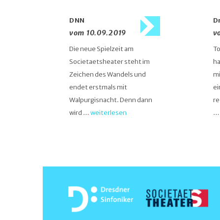
DNN
D
vom 10.09.2019
v
Die neue Spielzeit am
To
Societaetsheater steht im
ha
Zeichen des Wandels und
mi
endet erstmals mit
ei
Walpurgisnacht. Denn dann
re
wird …
weiterlesen