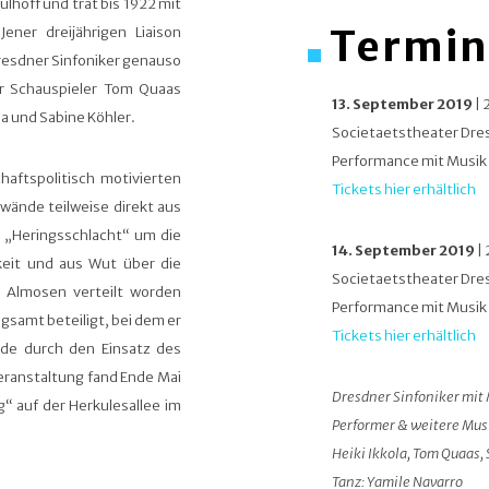
lhoff und trat bis 1922 mit
Termin
ener dreijährigen Liaison
resdner Sinfoniker genauso
er Schauspieler Tom Quaas
13. September 2019
| 
la und Sabine Köhler.
Societaetstheater Dre
Performance mit Musik 
haftspolitisch motivierten
Tickets hier erhältlich
wände teilweise direkt aus
 „Heringsschlacht“ um die
14. September 2019
| 
gkeit und aus Wut über die
Societaetstheater Dr
s Almosen verteilt worden
Performance mit Musik 
gsamt beteiligt, bei dem er
Tickets hier erhältlich
de durch den Einsatz des
eranstaltung fand Ende Mai
Dresdner Sinfoniker mit
g“ auf der Herkulesallee im
Performer & weitere Musi
Heiki Ikkola, Tom Quaas
Tanz: Yamile Navarro