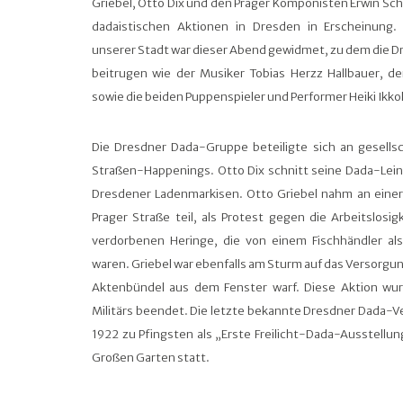
Griebel, Otto Dix und den Prager Komponisten Erwin Schu
dadaistischen Aktionen in Dresden in Erscheinung. J
unserer Stadt war dieser Abend gewidmet, zu dem die D
beitrugen wie der Musiker Tobias Herzz Hallbauer, d
sowie die beiden Puppenspieler und Performer Heiki Ikko
Die Dresdner Dada-Gruppe beteiligte sich an gesellsc
Straßen-Happenings. Otto Dix schnitt seine Dada-Lein
Dresdener Ladenmarkisen. Otto Griebel nahm an einer
Prager Straße teil, als Protest gegen die Arbeitslosi
verdorbenen Heringe, die von einem Fischhändler al
waren. Griebel war ebenfalls am Sturm auf das Versorgun
Aktenbündel aus dem Fenster warf. Diese Aktion wur
Militärs beendet. Die letzte bekannte Dresdner Dada-V
1922 zu Pfingsten als „Erste Freilicht-Dada-Ausstellun
Großen Garten statt.