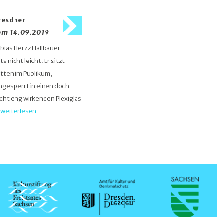
resdner
om 14.09.2019
bias Herzz Hallbauer
ts nicht leicht. Er sitzt
tten im Publikum,
ngesperrt in einen doch
cht eng wirkenden Plexiglas
…
weiterlesen