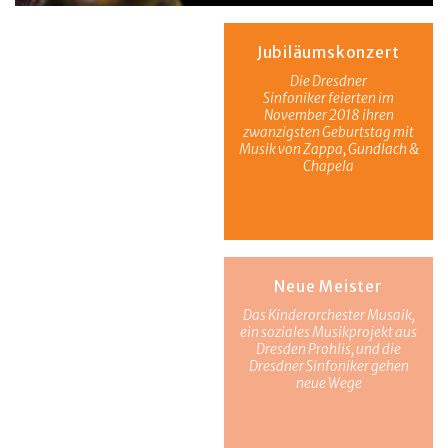
Jubiläumskonzert
Die Dresdner
Sinfoniker feierten im
November 2018 ihren
zwanzigsten Geburtstag mit
Musik von Zappa, Gundlach &
Chapela
Neue Meister
Das Kinderorchester Musaik,
ein soziales Musikprojekt aus
Dresden Prohlis, und die
Dresdner Sinfoniker gehen
neue Wege