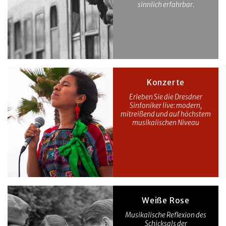
sinnlich erfahrbar.
Konzerte
Erleben Sie die Dresdner
Sinfoniker live: modern,
mitreißend und auf höchstem
musikalischen Niveau
Weiße Rose
Musikalische Reflexion des
Schicksals der