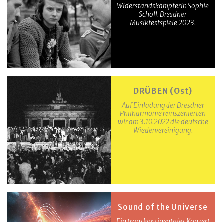
Widerstandskämpferin Sophie
Scholl. Dresdner
Musikfestspiele 2023.
DRÜBEN (Ost)
Auf Einladung der Dresdner
Philharmonie reinszenierten
wir am 3.10.2022 die deutsche
Wiedervereinigung.
Sound of the Universe
Ein transkontinentales Konzert