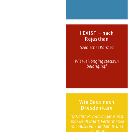
I EXIST – nach
Rajasthan
Szenisches Konzert
Wie viel longing steckt in
belonging?
Wie Dada nach
Dresden kam
100 Jahre Revolte gegen Kunst
und Gesellschaft. Performance
mit Musik von Hindemith und
Schulhoff