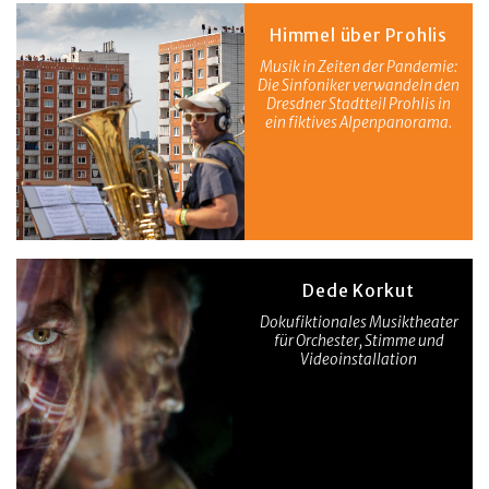
Himmel über Prohlis
Musik in Zeiten der Pandemie:
Die Sinfoniker verwandeln den
Dresdner Stadtteil Prohlis in
ein fiktives Alpenpanorama.
Dede Korkut
Dokufiktionales Musiktheater
für Orchester, Stimme und
Videoinstallation