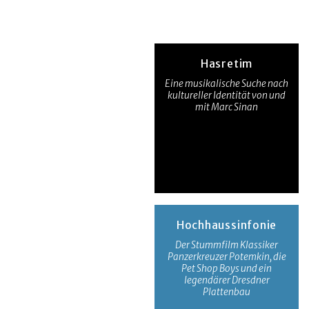
Hasretim
Eine musikalische Suche nach
kultureller Identität von und
mit Marc Sinan
Hochhaussinfonie
Der Stummfilm Klassiker
Panzerkreuzer Potemkin, die
Pet Shop Boys und ein
legendärer Dresdner
Plattenbau