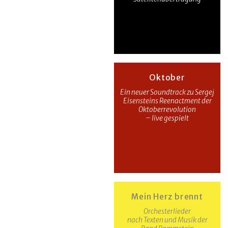
Oktober
Ein neuer Soundtrack zu Sergej
Eisensteins Reenactment der
Oktoberrevolution
– live gespielt
Mein Herz brennt
Orchesterlieder
nach Texten und Musik der