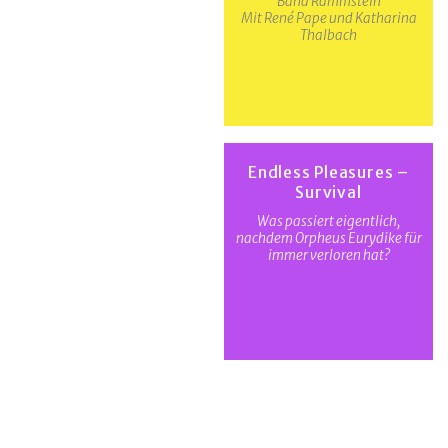
Band Rammstein
Mit René Pape und Katharina
Thalbach
Endless Pleasures –
Survival
Was passiert eigentlich,
nachdem Orpheus Eurydike für
immer verloren hat?