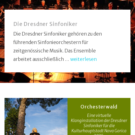
Die Dresdner Sinfoniker
Die Dresdner Sinfoniker gehören zu den
führenden Sinfonieorchestern für
zeitgenössische Musik. Das Ensemble
arbeitet ausschließlich …
weiterlesen
Orchesterwald
Eine virtuelle
Klanginstallation der Dresdner
Sinfoniker für die
Kulturhauptstadt Nova Gorica