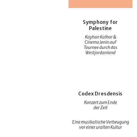
Symphony for
Palestine
Kayhan Kalhor &
Cinema Jenin auf
Tournee durch das
Westjordanland
Codex Dresdensis
Konzert zum Ende
der Zeit
Eine musikalische Verbeugung
vor einer uralten Kultur