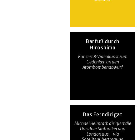
Barfuß durch
Hiroshima
Konzert & Videokunst zum
Gedenken an den
Atombombenabwurf
Das Ferndirigat
Michael Helmrath dirigiert die
Dresdner Sinfoniker von
London aus – via
Satelitenübertragung