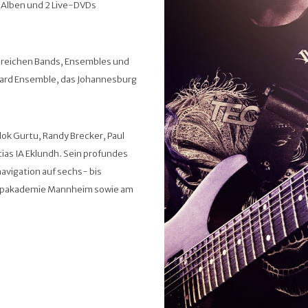
te Alben und 2 Live-DVDs
hlreichen Bands, Ensembles und
lliard Ensemble, das Johannesburg
lok Gurtu, Randy Brecker, Paul
ttias IA Eklundh. Sein profundes
avigation auf sechs- bis
r Popakademie Mannheim sowie am