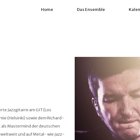
Home
Das Ensemble
Kale
rte Jazzgitarre am GIT (Los
mie (Helsinki) sowie dem Richard-
 als Mastermind der deutschen
weltweit und auf Metal- wie Jazz-