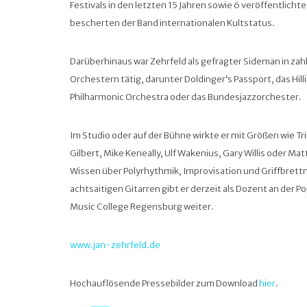
Festivals in den letzten 15 Jahren sowie 6 veröffentlich
bescherten der Band internationalen Kultstatus.
Darüberhinaus war Zehrfeld als gefragter Sideman in za
Orchestern tätig, darunter Doldinger‘s Passport, das Hi
Philharmonic Orchestra oder das Bundesjazzorchester.
Im Studio oder auf der Bühne wirkte er mit Größen wie Tri
Gilbert, Mike Keneally, Ulf Wakenius, Gary Willis oder Ma
Wissen über Polyrhythmik, Improvisation und Griffbrettn
achtsaitigen Gitarren gibt er derzeit als Dozent an de
Music College Regensburg weiter.
www.jan-zehrfeld.de
Hochauflösende Pressebilder zum Download
hier
.