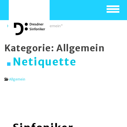
Toggle
navigat
Home
Kategorie "Allgemein"
Kategorie:
Allgemein
Netiquette
Allgemein