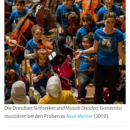
Die Dresdner Sinfoniker und
Musaik Dresden: Grenzenlos
musizieren
bei den Proben zu
Neue Meister
(2019).